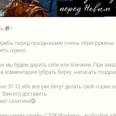
 🎁 !
службы перед праздниками очень перегружены.
петь нужно:
же мы будем дарить себе или близким. При зака
в комментарии (убрать бирку, написать поздрав
не 31.12 ибо все уже бегут делать свой «тазик 
 Вам его доставить.
ают салатики😉
вку через службы СДЭК/Boxberry - выбрайте за