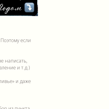
 Поэтому если
зе написать,
ление и т.д.)
оливье» и даже
бор из пункта