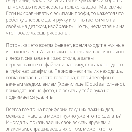
очертания, наброски. Ибо ты не художник, и хорошо
ты можешь перерисовать только квадрат Малевича.
Если их сравнивать с эскизами профи, то кажется что
ребенку впервые дали ручку и он пытается что на
своём, на детском, изобразить. Но ты, несмотря ни на
что продолжаешь рисовать...
Потом, как это всегда бывает, время уходит в нужные
и важные дела. А листочки с заколками так сиротливо
и лежат, сначала на краю стола, а затем
перемещаются в файлик и папочку, скрываясь где-то
в глубинах шкафчика. Периодически ты их находишь,
когда листаешь фото телефона, в твой телефон с
вечным уведомлением (Хранилище iCloud заполнено),
приходят новые фото, но эскизы у тебя рука не
поднимается удалить.
Всегда где-то на периферии текущих важных дел,
мелькает мысль, а может нужно уже что-то сделать?
Иногда ты показываешь свои эскизы друзьям и
знакомым, спрашиваешь их о том, может кто-то