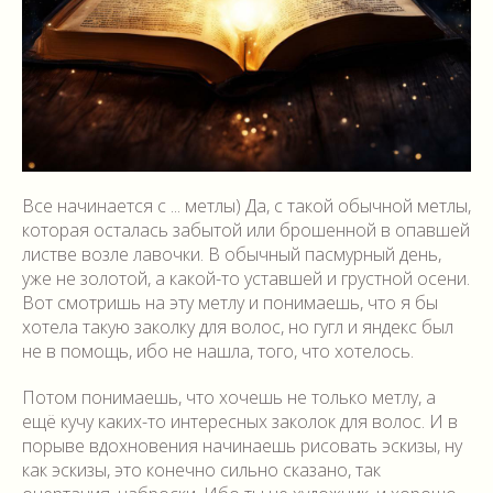
Все начинается с ... метлы) Да, с такой обычной метлы,
которая осталась забытой или брошенной в опавшей
листве возле лавочки. В обычный пасмурный день,
уже не золотой, а какой-то уставшей и грустной осени.
Вот смотришь на эту метлу и понимаешь, что я бы
хотела такую заколку для волос, но гугл и яндекс был
не в помощь, ибо не нашла, того, что хотелось.
Потом понимаешь, что хочешь не только метлу, а
ещё кучу каких-то интересных заколок для волос. И в
порыве вдохновения начинаешь рисовать эскизы, ну
как эскизы, это конечно сильно сказано, так