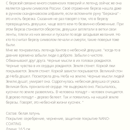
С березой связано много славянских поверий и легенд, сейчас же она
является одним символов России. Своё отражение береза нашла даже
в рунном скандинавском алфавите, если вспомните руну "Беркана" -
это и есть березка. Сказания не раз говорят о том, что в березу
превращались девушки, чаще всего кем-то безвинно обиженные. При
этом береза становится оберегом, девушки заплетали в ветки свои
ленты, плели из них венки и пускали по воде загадывая желания. Но
кто-то считал березу символом печали и смерти, такие поверья тоже
были.
Мне же понравилась легенда Хантов о небесной девушке. "когда-то в
давние времена забыли люди о доброте. Забыли о чистоте.
Обманывают друг друга. Черные мысли в их головах рождаются.
Черные чувства в их сердцах рождаются. Земля стонет. Коркой лжи
покрывается. Земля стонет. Коркой зависти покрывается. Великий стон
до Неба дошел. Посмотрела дочь Неба на землю. Черные мысли людей
Землю душат, умирает она. Содрогнулась небесная девушка от ужаса.
Великая боль пронзила её сердце. Не выдержало оно. Рассыпалось,
кусочки по земле развеялись. В человека попадут – человек очищается.
В дерево попадут – дерево белеет. Так и появились на нашей земле
березы. Говорят, это небесной жизни кусочек. "
Состав: белая латунь
Покрытие: серебрение, чернение, защитное покрытие NANO-
COATING
Длина: 16,5 см